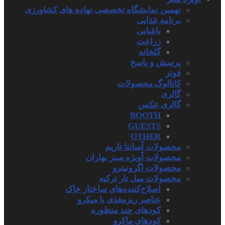
نهمین نمایشگاه تخصصی نهاده های کشاورزی
برنامه غذایی
باغبانی
زراعت
گلخانه
پرسش و پاسخ
فوتر
کاتالوگ محصولات
گالری
گالری عکس
BOOTH
GUESTS
OTHER
محصولات آسانتا تاریم
محصولات آویژه سبز بهاران
محصولات اگرونیترو
محصولات میل تار ترکیه
اصلاح‌کننده‌های ساختار خاک
عناصر ریزمغذی یا میکرو
کودهای چند منظوره
کودهای ماکرو