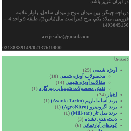
در ایران عزیز باشد.
دریاچه چیتگر، بین میدان موج و میدان ساحل، بلوار علامه
قزوینی، میلاد یکم، برج کنتراست مال(یاس3)، طبقه 9 واحد 4 –
1493845156
avijesabz@gmail.com
02188889149/02137619000
دسته‌ها
آویژه شیمی
(25)
محصولات آویژه شیمی
(10)
مقالات آویژه شیمی
(14)
نقش محصولات شیمیایی بورگارد
(1)
اخبار
(74)
برند آسانتا تاریم (Asanta Tarim)
(1)
برند اگرونیترو (AgroNitro)
(1)
برند میل تار (Mill-tar)
(1)
دسته‌بندی نشده
(3)
کودهای آپارتمانی
(6)