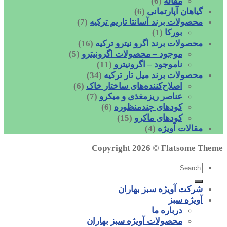
مقاله
(6)
گیاهان آپارتمانی
(6)
محصولات برند آسانتا تاریم ترکیه
(7)
بورکا
(1)
محصولات برند اگرو نیترو ترکیه
(16)
موجود – محصولات اگرونیترو
(5)
ناموجود – اگرونیترو
(11)
محصولات برند میل تار ترکیه
(34)
اصلاح‌کننده‌های ساختار خاک
(6)
عناصر ریزمغذی و میکرو
(7)
کودهای چندمنظوره
(6)
کودهای ماکرو
(15)
مقالات آویژه
(4)
Copyright 2026 ©
Flatsome Theme
شرکت آویژه سبز بهاران
آویژه سبز
درباره ما
محصولات آویژه سبز بهاران