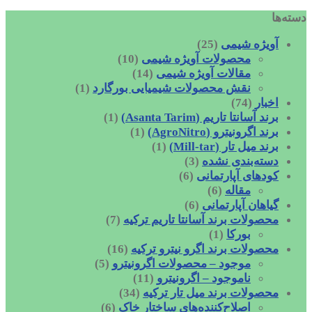
دسته‌ها
آویژه شیمی
(25)
محصولات آویژه شیمی
(10)
مقالات آویژه شیمی
(14)
نقش محصولات شیمیایی بورگارد
(1)
اخبار
(74)
برند آسانتا تاریم (Asanta Tarim)
(1)
برند اگرونیترو (AgroNitro)
(1)
برند میل تار (Mill-tar)
(1)
دسته‌بندی نشده
(3)
کودهای آپارتمانی
(6)
مقاله
(6)
گیاهان آپارتمانی
(6)
محصولات برند آسانتا تاریم ترکیه
(7)
بورکا
(1)
محصولات برند اگرو نیترو ترکیه
(16)
موجود – محصولات اگرونیترو
(5)
ناموجود – اگرونیترو
(11)
محصولات برند میل تار ترکیه
(34)
اصلاح‌کننده‌های ساختار خاک
(6)