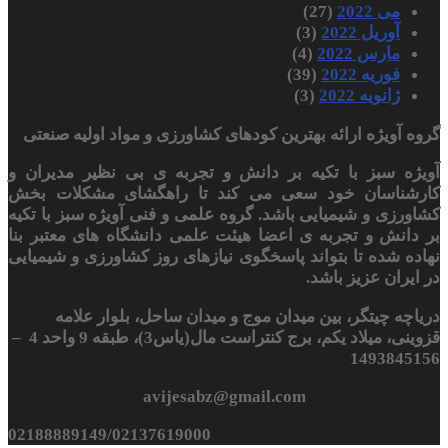
می 2022
(27)
آوریل 2022
(3)
مارس 2022
(4)
فوریه 2022
(39)
ژانویه 2022
(3)
گروه آویژه ارائه بهترین کودهای کشاورزی و مواد اولیه صنعتی
آویژه سبز با تکیه بر دانش و تجربه ی بی نظیر مدیران و
کارشناسان خود سعی می کند تا راهگشای مشکلات بخش
کشاورزی و شیمیایی باشد. گروه علمی و فنی آویژه سبز با تکیه
بر دانش و تجربه ی اعضا هیئت علمی دانشگاه های معتبر بنا
نهاده شده تا بتواند پاسخگوی نیازهای روز کشاورزی و شیمیایی
در ایران عزیز باشد.
دریاچه چیتگر، بین میدان موج و میدان ساحل، بلوار علامه
قزوینی، میلاد یکم، برج کنتراست مال(یاس3)، طبقه 9 واحد 4 –
1493845156
avijesabz@gmail.com
02188889149/02137619000