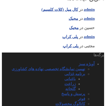
admin
در
کال میل (کلات کلسیم)
admin
در
مجیک
حسین
در
مجیک
admin
در
پلی کراپ
مجتبی
در
پلی کراپ
برگه‌ها
آویژه سبز
نهمین نمایشگاه تخصصی نهاده های کشاورزی
برنامه غذایی
باغبانی
زراعت
گلخانه
پرسش و پاسخ
فوتر
کاتالوگ محصولات