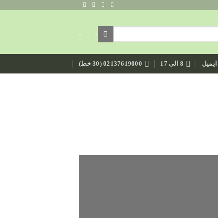
-
-
ایمیل
8 الی 17
02137619000 (30 خط)