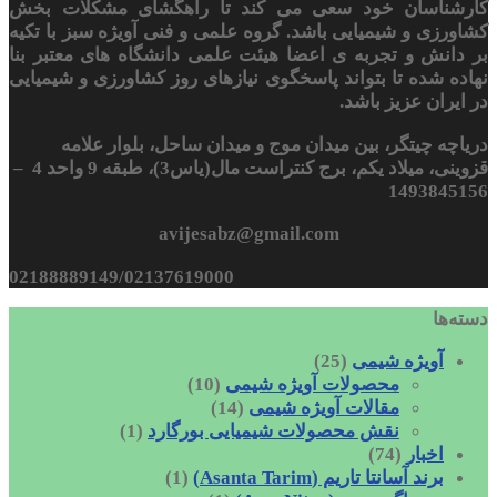
کارشناسان خود سعی می کند تا راهگشای مشکلات بخش
کشاورزی و شیمیایی باشد. گروه علمی و فنی آویژه سبز با تکیه
بر دانش و تجربه ی اعضا هیئت علمی دانشگاه های معتبر بنا
نهاده شده تا بتواند پاسخگوی نیازهای روز کشاورزی و شیمیایی
در ایران عزیز باشد.
دریاچه چیتگر، بین میدان موج و میدان ساحل، بلوار علامه
قزوینی، میلاد یکم، برج کنتراست مال(یاس3)، طبقه 9 واحد 4 –
1493845156
avijesabz@gmail.com
02188889149/02137619000
دسته‌ها
آویژه شیمی
(25)
محصولات آویژه شیمی
(10)
مقالات آویژه شیمی
(14)
نقش محصولات شیمیایی بورگارد
(1)
اخبار
(74)
برند آسانتا تاریم (Asanta Tarim)
(1)