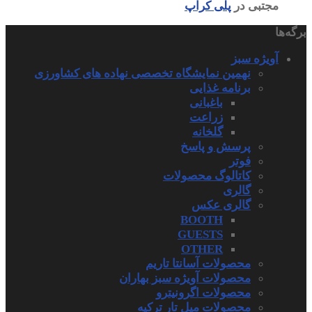
مجتبی
در
پلی کراپ
برگه‌ها
آویژه سبز
نهمین نمایشگاه تخصصی نهاده های کشاورزی
برنامه غذایی
باغبانی
زراعت
گلخانه
پرسش و پاسخ
فوتر
کاتالوگ محصولات
گالری
گالری عکس
BOOTH
GUESTS
OTHER
محصولات آسانتا تاریم
محصولات آویژه سبز بهاران
محصولات اگرونیترو
محصولات میل تار ترکیه