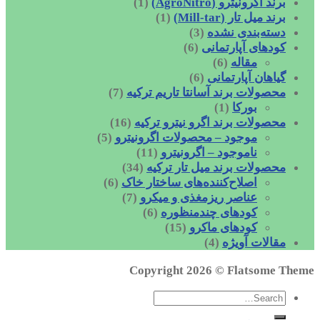
برند اگرونیترو (AgroNitro)
(1)
برند میل تار (Mill-tar)
(1)
دسته‌بندی نشده
(3)
کودهای آپارتمانی
(6)
مقاله
(6)
گیاهان آپارتمانی
(6)
محصولات برند آسانتا تاریم ترکیه
(7)
بورکا
(1)
محصولات برند اگرو نیترو ترکیه
(16)
موجود – محصولات اگرونیترو
(5)
ناموجود – اگرونیترو
(11)
محصولات برند میل تار ترکیه
(34)
اصلاح‌کننده‌های ساختار خاک
(6)
عناصر ریزمغذی و میکرو
(7)
کودهای چندمنظوره
(6)
کودهای ماکرو
(15)
مقالات آویژه
(4)
Copyright 2026 ©
Flatsome Theme