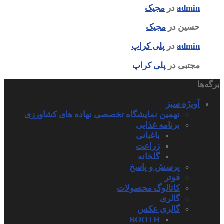
admin
در
مجیک
حسین
در
مجیک
admin
در
پلی کراپ
مجتبی
در
پلی کراپ
برگه‌ها
آویژه سبز
نهمین نمایشگاه تخصصی نهاده های کشاورزی
برنامه غذایی
باغبانی
زراعت
گلخانه
پرسش و پاسخ
فوتر
کاتالوگ محصولات
گالری
گالری عکس
BOOTH