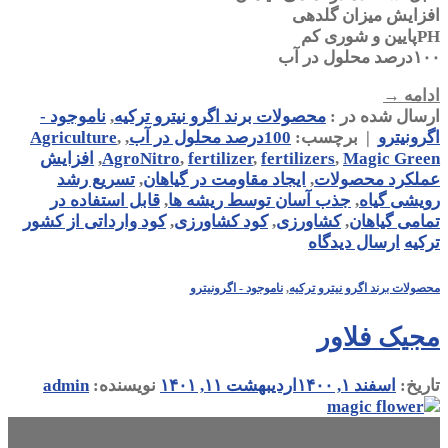
افزایش میزان گلدهی
PHپایین و شوری کم
۱۰۰درصد محلول در آب
ادامه
→
ارسال شده در :
محصولات برند اگرو نیترو ترکیه
,
ناموجود -
اگرونیترو
|
برچسب:
100درصد محلول در آب
,
,
Agriculture
Magic Green
,
fertilizers
,
fertilizer
,
AgroNitro
,
افزایش
عملکرد محصولات
,
ایجاد مقاومت در گیاهان
,
تسریع رشد
رویشی گیاه
,
جذب آسان توسط ریشه ها
,
قابل استفاده در
تمامی گیاهان
,
کشاورزی
,
کود کشاورزی
,
کود وارداتی از کشور
ترکیه
ارسال دیدگاه
محصولات برند اگرو نیترو ترکیه
,
ناموجود - اگرونیترو
مجیک فلاور
تاریخ:
اسفند ۱, ۱۴۰۰
اردیبهشت ۱۱, ۱۴۰۱
نویسنده:
admin
۰۱
اسفند