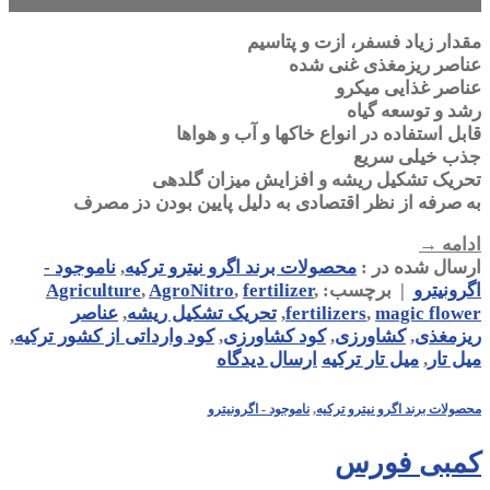
مقدار زیاد فسفر، ازت و پتاسیم
عناصر ریزمغذی غنی شده
عناصر غذایی میکرو
رشد و توسعه گیاه
قابل استفاده در انواع خاکها و آب و هواها
جذب خیلی سریع
تحریک تشکیل ریشه و افزایش میزان گلدهی
به صرفه از نظر اقتصادی به دلیل پایین بودن دز مصرف
ادامه
→
ارسال شده در :
محصولات برند اگرو نیترو ترکیه
,
ناموجود -
اگرونیترو
|
برچسب:
,
fertilizer
,
AgroNitro
,
Agriculture
magic flower
,
fertilizers
,
تحریک تشکیل ریشه
,
عناصر
ریزمغذی
,
کشاورزی
,
کود کشاورزی
,
کود وارداتی از کشور ترکیه
,
میل تار
,
میل تار ترکیه
ارسال دیدگاه
محصولات برند اگرو نیترو ترکیه
,
ناموجود - اگرونیترو
کمبی فورس