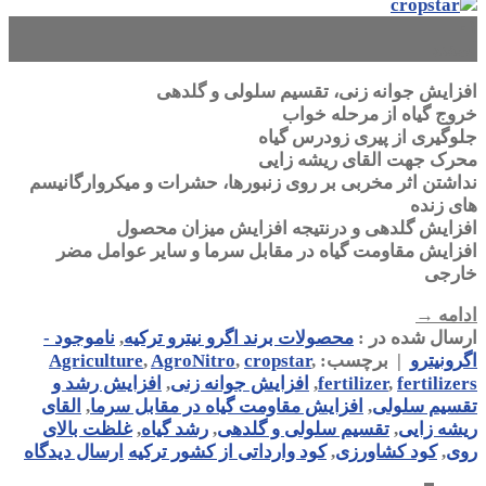
۰۱
اسفند
افزایش جوانه زنی، تقسیم سلولی و گلدهی
خروج گیاه از مرحله خواب
جلوگیری از پیری زودرس گیاه
محرک جهت القای ریشه زایی
نداشتن اثر مخربی بر روی زنبورها، حشرات و میکروارگانیسم
های زنده
افزایش گلدهی و درنتیجه افزایش میزان محصول
افزایش مقاومت گیاه در مقابل سرما و سایر عوامل مضر
خارجی
ادامه
→
ارسال شده در :
محصولات برند اگرو نیترو ترکیه
,
ناموجود -
اگرونیترو
|
برچسب:
,
cropstar
,
AgroNitro
,
Agriculture
fertilizers
,
fertilizer
,
افزایش جوانه زنی
,
افزایش رشد و
تقسیم سلولی
,
افزایش مقاومت گیاه در مقابل سرما
,
القای
ریشه زایی
,
تقسیم سلولی و گلدهی
,
رشد گیاه
,
غلظت بالای
روی
,
کود کشاورزی
,
کود وارداتی از کشور ترکیه
ارسال دیدگاه