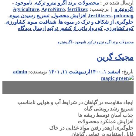
ارسال شده در :
محصولات برند اگرو نیترو ترکیه
,
ناموجود -
اگرونیترو
|
برچسب:
,
fertilizer
,
AgroNitro
,
Agriculture
potomag
,
fertilizers
,
افزایش محصول
,
تسریع رسیدن میوه
,
جلوگیری از شکاف و ترک در میوه ها
,
شفافیت میوه
,
کشاورزی
,
کود کشاورزی
,
کود وارداتی از کشور ترکیه
ارسال دیدگاه
محصولات برند اگرو نیترو ترکیه
,
ناموجود - اگرونیترو
مجیک گرین
تاریخ:
اسفند ۱, ۱۴۰۰
اردیبهشت ۱۱, ۱۴۰۱
نویسنده:
admin
۰۱
اسفند
ایجاد مقاومت در گیاهان در شرایط آب و هوایی نامناسب
تسریع رشد رویشی گیاه
جذب آسان توسط ریشه ها
افزایش عملکرد محصولات
جلوگیری ازهدر رفتن مواد غذایی در خاک
قابل استفاده در تمامی گیاهان