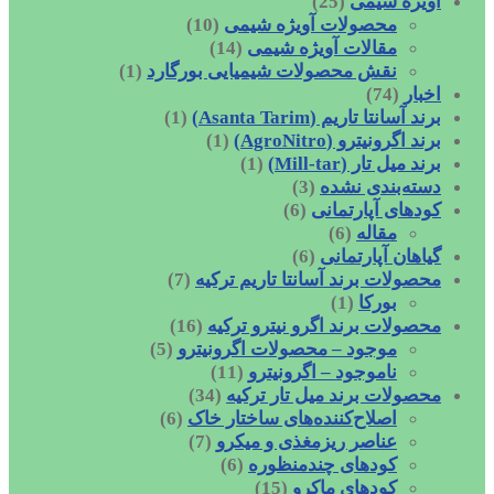
آویژه شیمی
(25)
محصولات آویژه شیمی
(10)
مقالات آویژه شیمی
(14)
نقش محصولات شیمیایی بورگارد
(1)
اخبار
(74)
برند آسانتا تاریم (Asanta Tarim)
(1)
برند اگرونیترو (AgroNitro)
(1)
برند میل تار (Mill-tar)
(1)
دسته‌بندی نشده
(3)
کودهای آپارتمانی
(6)
مقاله
(6)
گیاهان آپارتمانی
(6)
محصولات برند آسانتا تاریم ترکیه
(7)
بورکا
(1)
محصولات برند اگرو نیترو ترکیه
(16)
موجود – محصولات اگرونیترو
(5)
ناموجود – اگرونیترو
(11)
محصولات برند میل تار ترکیه
(34)
اصلاح‌کننده‌های ساختار خاک
(6)
عناصر ریزمغذی و میکرو
(7)
کودهای چندمنظوره
(6)
کودهای ماکرو
(15)