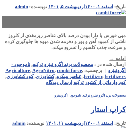
تاریخ:
اسفند ۱, ۱۴۰۰
اردیبهشت ۵, ۱۴۰۱
نویسنده:
admin
۰۱
اسفند
مبی فورس با دارا بودن درصد بالای عناصر ریزمغذی از کلروز
ناشی از کمبود آهن و بور و دفرمه شدن میوه ها جلوگیری کرده
و سرعت جذب کلسیم را تسریع میکند.
ادامه
→
ارسال شده در :
محصولات برند اگرو نیترو ترکیه
,
ناموجود -
اگرونیترو
|
برچسب:
,
combi force
,
AgroNitro
,
Agriculture
fertilizers
,
fertilizer
,
عناصر میکرو
,
کشاورزی
,
کود کشاورزی
,
کود وارداتی از کشور ترکیه
ارسال دیدگاه
محصولات برند اگرو نیترو ترکیه
,
ناموجود - اگرونیترو
کراپ استار
تاریخ:
اسفند ۱, ۱۴۰۰
اردیبهشت ۱۱, ۱۴۰۱
نویسنده:
admin