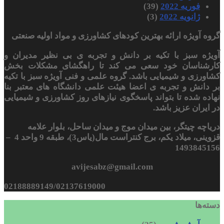
فوریه 2022
(39)
ژانویه 2022
(3)
گروه آویژه ارائه بهترین کودهای کشاورزی و مواد اولیه صنعتی
آویژه سبز با تکیه بر دانش و تجربه ی بی نظیر مدیران و
کارشناسان خود سعی می کند تا راهگشای مشکلات بخش
کشاورزی و شیمیایی باشد. گروه علمی و فنی آویژه سبز با تکیه
بر دانش و تجربه ی اعضا هیئت علمی دانشگاه های معتبر بنا
نهاده شده تا بتواند پاسخگوی نیازهای روز کشاورزی و شیمیایی
در ایران عزیز باشد.
دریاچه چیتگر، بین میدان موج و میدان ساحل، بلوار علامه
قزوینی، میلاد یکم، برج کنتراست مال(یاس3)، طبقه 9 واحد 4 –
1493845156
avijesabz@gmail.com
02188889149/02137619000
دسته‌ها