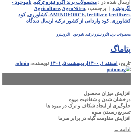
ارسال شده در :
محصولات برند اگرو نیترو ترکیه
,
ناموجود -
اگرونیترو
|
برچسب:
,
AgroNitro
,
Agriculture
fertilizers
,
fertilizer
,
AMINOFORCE
,
کشاورزی
,
کود
کشاورزی
,
کود وارداتی از کشور ترکیه
ارسال دیدگاه
محصولات برند اگرو نیترو ترکیه
,
ناموجود - اگرونیترو
پتاماگ
تاریخ:
اسفند ۱, ۱۴۰۰
اردیبهشت ۵, ۱۴۰۱
نویسنده:
admin
۰۱
اسفند
افزایش میزان محصول
درخشان شدن و شفافیت میوه
جلوگیری از ایجاد شکاف و ترک در میوه ها
تسریع رسیدن میوه
افزایش مقاومت گیاه در برابر سرما
ادامه
→