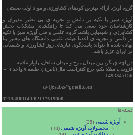
گروه آویژه ارائه بهترین کودهای کشاورزی و مواد اولیه صنعتی
آویژه سبز با تکیه بر دانش و تجربه ی بی نظیر مدیران و
کارشناسان خود سعی می کند تا راهگشای مشکلات بخش
کشاورزی و شیمیایی باشد. گروه علمی و فنی آویژه سبز با تکیه
بر دانش و تجربه ی اعضا هیئت علمی دانشگاه های معتبر بنا
نهاده شده تا بتواند پاسخگوی نیازهای روز کشاورزی و شیمیایی
در ایران عزیز باشد.
دریاچه چیتگر، بین میدان موج و میدان ساحل، بلوار علامه
قزوینی، میلاد یکم، برج کنتراست مال(یاس3)، طبقه 9 واحد 4 –
1493845156
avijesabz@gmail.com
02188889149/02137619000
دسته‌ها
آویژه شیمی
(25)
محصولات آویژه شیمی
(10)
مقالات آویژه شیمی
(14)