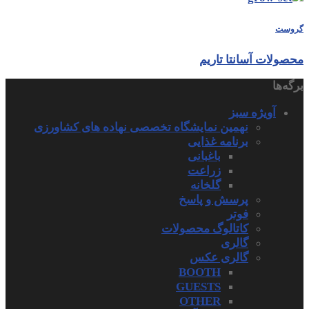
گروست
محصولات آسانتا تاریم
برگه‌ها
آویژه سبز
نهمین نمایشگاه تخصصی نهاده های کشاورزی
برنامه غذایی
باغبانی
زراعت
گلخانه
پرسش و پاسخ
فوتر
کاتالوگ محصولات
گالری
گالری عکس
BOOTH
GUESTS
OTHER