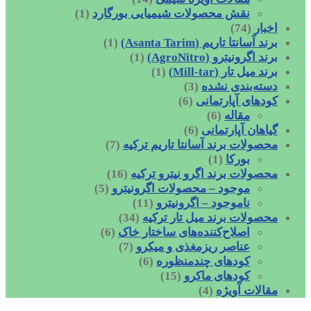
نقش محصولات شیمیایی بورگارد
(1)
اخبار
(74)
برند آسانتا تاریم (Asanta Tarim)
(1)
برند اگرونیترو (AgroNitro)
(1)
برند میل تار (Mill-tar)
(1)
دسته‌بندی نشده
(3)
کودهای آپارتمانی
(6)
مقاله
(6)
گیاهان آپارتمانی
(6)
محصولات برند آسانتا تاریم ترکیه
(7)
بورکا
(1)
محصولات برند اگرو نیترو ترکیه
(16)
موجود – محصولات اگرونیترو
(5)
ناموجود – اگرونیترو
(11)
محصولات برند میل تار ترکیه
(34)
اصلاح‌کننده‌های ساختار خاک
(6)
عناصر ریزمغذی و میکرو
(7)
کودهای چندمنظوره
(6)
کودهای ماکرو
(15)
مقالات آویژه
(4)