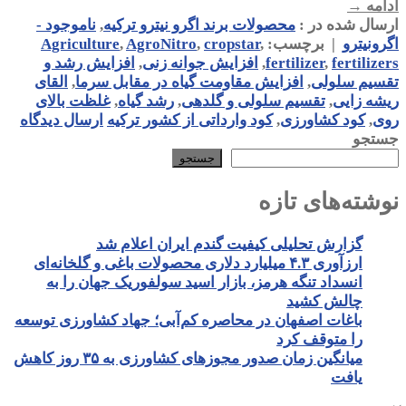
ادامه
→
ارسال شده در :
محصولات برند اگرو نیترو ترکیه
,
ناموجود -
اگرونیترو
|
برچسب:
,
cropstar
,
AgroNitro
,
Agriculture
fertilizers
,
fertilizer
,
افزایش جوانه زنی
,
افزایش رشد و
تقسیم سلولی
,
افزایش مقاومت گیاه در مقابل سرما
,
القای
ریشه زایی
,
تقسیم سلولی و گلدهی
,
رشد گیاه
,
غلظت بالای
روی
,
کود کشاورزی
,
کود وارداتی از کشور ترکیه
ارسال دیدگاه
جستجو
جستجو
نوشته‌های تازه
گزارش تحلیلی کیفیت گندم ایران اعلام شد
ارزآوری ۴.۳ میلیارد دلاری محصولات باغی و گلخانه‌ای
انسداد تنگه هرمز، بازار اسید سولفوریک جهان را به
چالش کشید
باغات اصفهان در محاصره کم‌آبی؛ جهاد کشاورزی توسعه
را متوقف کرد
میانگین زمان صدور مجوزهای کشاورزی به ۳۵ روز کاهش
یافت