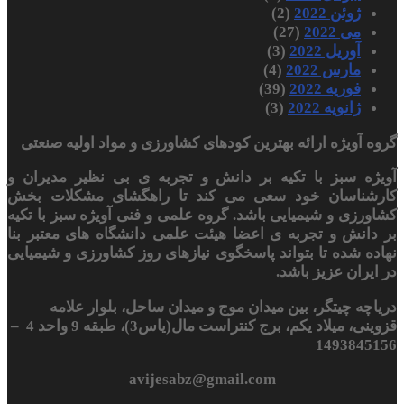
ژوئن 2022
(2)
می 2022
(27)
آوریل 2022
(3)
مارس 2022
(4)
فوریه 2022
(39)
ژانویه 2022
(3)
گروه آویژه ارائه بهترین کودهای کشاورزی و مواد اولیه صنعتی
آویژه سبز با تکیه بر دانش و تجربه ی بی نظیر مدیران و
کارشناسان خود سعی می کند تا راهگشای مشکلات بخش
کشاورزی و شیمیایی باشد. گروه علمی و فنی آویژه سبز با تکیه
بر دانش و تجربه ی اعضا هیئت علمی دانشگاه های معتبر بنا
نهاده شده تا بتواند پاسخگوی نیازهای روز کشاورزی و شیمیایی
در ایران عزیز باشد.
دریاچه چیتگر، بین میدان موج و میدان ساحل، بلوار علامه
قزوینی، میلاد یکم، برج کنتراست مال(یاس3)، طبقه 9 واحد 4 –
1493845156
avijesabz@gmail.com