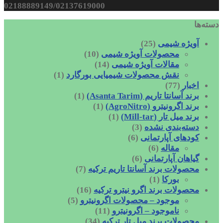
02188889149/02137619000
دسته‌ها
آویژه شیمی
(25)
محصولات آویژه شیمی
(10)
مقالات آویژه شیمی
(14)
نقش محصولات شیمیایی بورگارد
(1)
اخبار
(77)
برند آسانتا تاریم (Asanta Tarim)
(1)
برند اگرونیترو (AgroNitro)
(1)
برند میل تار (Mill-tar)
(1)
دسته‌بندی نشده
(3)
کودهای آپارتمانی
(6)
مقاله
(6)
گیاهان آپارتمانی
(6)
محصولات برند آسانتا تاریم ترکیه
(7)
بورکا
(1)
محصولات برند اگرو نیترو ترکیه
(16)
موجود – محصولات اگرونیترو
(5)
ناموجود – اگرونیترو
(11)
محصولات برند میل تار ترکیه
(34)