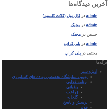
آخرین دیدگاه‌ها
admin
در
کال میل (کلات کلسیم)
admin
در
مجیک
حسین
در
مجیک
admin
در
پلی کراپ
مجتبی
در
پلی کراپ
برگه‌ها
آویژه سبز
نهمین نمایشگاه تخصصی نهاده های کشاورزی
برنامه غذایی
باغبانی
زراعت
گلخانه
پرسش و پاسخ
فوتر