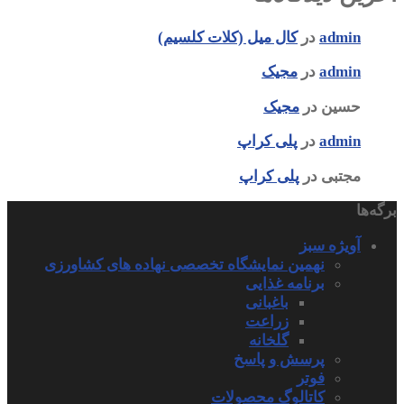
admin
در
کال میل (کلات کلسیم)
admin
در
مجیک
حسین
در
مجیک
admin
در
پلی کراپ
مجتبی
در
پلی کراپ
برگه‌ها
آویژه سبز
نهمین نمایشگاه تخصصی نهاده های کشاورزی
برنامه غذایی
باغبانی
زراعت
گلخانه
پرسش و پاسخ
فوتر
کاتالوگ محصولات