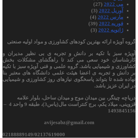
می 2022
(27)
آوریل 2022
(3)
مارس 2022
(4)
فوریه 2022
(39)
ژانویه 2022
(3)
گروه آویژه ارائه بهترین کودهای کشاورزی و مواد اولیه صنعتی
آویژه سبز با تکیه بر دانش و تجربه ی بی نظیر مدیران و
کارشناسان خود سعی می کند تا راهگشای مشکلات بخش
کشاورزی و شیمیایی باشد. گروه علمی و فنی آویژه سبز با تکیه
بر دانش و تجربه ی اعضا هیئت علمی دانشگاه های معتبر بنا
نهاده شده تا بتواند پاسخگوی نیازهای روز کشاورزی و شیمیایی
در ایران عزیز باشد.
دریاچه چیتگر، بین میدان موج و میدان ساحل، بلوار علامه
قزوینی، میلاد یکم، برج کنتراست مال(یاس3)، طبقه 9 واحد 4 –
1493845156
avijesabz@gmail.com
02188889149/02137619000