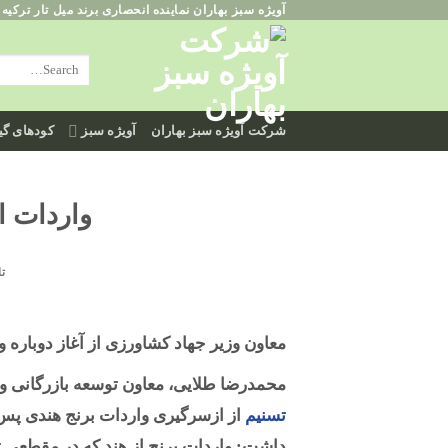
آویژه سبز بهاران نماینده انحصاری برند میل تار ترکیه
ه
حتوا
روید
شرکت آویژه سبز بهاران
آویژه سبز
کودهای گیا
واردات ان
تا
معاون وزیر جهاد کشاورزی از آغاز دوباره واردات برنج هندی، تأمی
محمدرضا طلایی، معاون توسعه بازرگانی وز
تسنیم
از ازسرگیری واردات برنج هندی پس ا
داشت: واردات برنج از هند که در مقطعی تقر