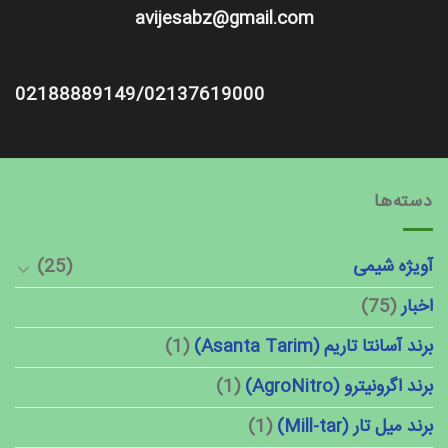
avijesabz@gmail.com
02188889149/02137619000
دسته‌ها
آویژه شیمی
(25)
اخبار
(75)
برند آسانتا تاریم (Asanta Tarim)
(1)
برند اگرونیترو (AgroNitro)
(1)
برند میل تار (Mill-tar)
(1)