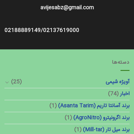
avijesabz@gmail.com
02188889149/02137619000
دسته‌ها
آویژه شیمی
(25)
اخبار
(74)
برند آسانتا تاریم (Asanta Tarim)
(1)
برند اگرونیترو (AgroNitro)
(1)
برند میل تار (Mill-tar)
(1)