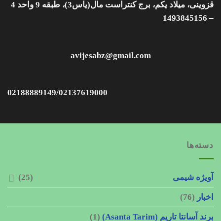
قزوینی، میلاد یکم، برج کنتراست مال(یاس3)، طبقه 9 واحد 4
– 1493845156
avijesabz@gmail.com
02188889149/02137619000
دسته‌ها
آویژه شیمی
(25)
اخبار
(76)
برند آسانتا تاریم (Asanta Tarim)
(1)