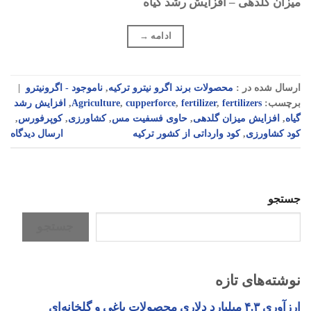
میزان گلدهی – افزایش رشد گیاه
ادامه
→
ارسال شده در :
محصولات برند اگرو نیترو ترکیه
,
ناموجود - اگرونیترو
|
برچسب:
fertilizers
,
fertilizer
,
cupperforce
,
Agriculture
,
افزایش رشد
گیاه
,
افزایش میزان گلدهی
,
حاوی فسفیت مس
,
کشاورزی
,
کوپرفورس
,
کود کشاورزی
,
کود وارداتی از کشور ترکیه
ارسال دیدگاه
جستجو
جستجو
نوشته‌های تازه
ارزآوری ۴.۳ میلیارد دلاری محصولات باغی و گلخانه‌ای