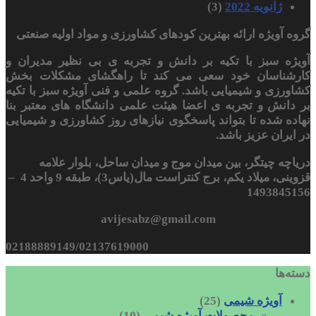
ژانویه 2022
(3)
گروه آویژه ارائه بهترین کودهای کشاورزی و مواد اولیه صنعتی
آویژه سبز با تکیه بر دانش و تجربه ی بی نظیر مدیران و
کارشناسان خود سعی می کند تا راهگشای مشکلات بخش
کشاورزی و شیمیایی باشد. گروه علمی و فنی آویژه سبز با تکیه
بر دانش و تجربه ی اعضا هیئت علمی دانشگاه های معتبر بنا
نهاده شده تا بتواند پاسخگوی نیازهای روز کشاورزی و شیمیایی
در ایران عزیز باشد.
دریاچه چیتگر، بین میدان موج و میدان ساحل، بلوار علامه
قزوینی، میلاد یکم، برج کنتراست مال(یاس3)، طبقه 9 واحد 4 –
1493845156
avijesabz@gmail.com
02188889149/02137619000
دسته‌ها
آویژه شیمی
(25)
محصولات آویژه شیمی
(10)