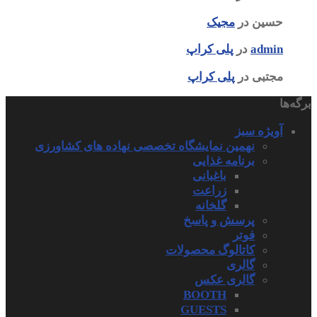
حسین
در
مجیک
admin
در
پلی کراپ
مجتبی
در
پلی کراپ
برگه‌ها
آویژه سبز
نهمین نمایشگاه تخصصی نهاده های کشاورزی
برنامه غذایی
باغبانی
زراعت
گلخانه
پرسش و پاسخ
فوتر
کاتالوگ محصولات
گالری
گالری عکس
BOOTH
GUESTS