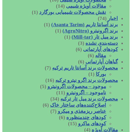
مقالات آویژه شیمی
(14)
نقش محصولات شیمیایی بورگارد
(1)
اخبار
(74)
برند آسانتا تاریم (Asanta Tarim)
(1)
برند اگرونیترو (AgroNitro)
(1)
برند میل تار (Mill-tar)
(1)
دسته‌بندی نشده
(3)
کودهای آپارتمانی
(6)
مقاله
(6)
گیاهان آپارتمانی
(6)
محصولات برند آسانتا تاریم ترکیه
(7)
بورکا
(1)
محصولات برند اگرو نیترو ترکیه
(16)
موجود – محصولات اگرونیترو
(5)
ناموجود – اگرونیترو
(11)
محصولات برند میل تار ترکیه
(34)
اصلاح‌کننده‌های ساختار خاک
(6)
عناصر ریزمغذی و میکرو
(7)
کودهای چندمنظوره
(6)
کودهای ماکرو
(15)
مقالات آویژه
(4)