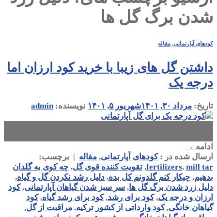
شدن برگ گل ها
کودهای آپارتمانی
,
مقاله
داشتن گل های زیبا با خرید کود ارزان اما
درجه یک
تاریخ:
مرداد ۳۰, ۱۴۰۱
شهریور ۵, ۱۴۰۱
نویسنده:
admin
۳۰
مرداد
ادامه
→
ارسال شده در :
کودهای آپارتمانی
,
مقاله
|
برچسب:
mill tar
,
fertilizers
,
تقویت کننده قوی گل
,
چه کوی به گلدان
بدهیم
,
چیکار کنم گلدونم کل بده
,
دلیل رشد نکردن گل و گیاه
,
دلیل زرد شدن برگ گل ها
,
سر سبز شدن گیاهان آپارتمانی
,
کود
ارزان و درجه یک
,
کود برای رشد
,
کود برای رشد گیاه
,
کود
گیاهان خانگی
,
کود وارداتی از کشور ترکیه
,
مراقبت از گل
,