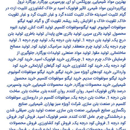
بهترین مواد شیمیایی
,
بورپلکس او ای
,
بورسپرس
,
بورگارد
,
بورگارد نروژ
,
پرکاربردترین مواد شیمی
,
تاثیر فولویک اسید بر خاک کشاورزی
,
تثبیت ازت در
گیاه
,
تثبیت اسیدیته خاک
,
تثبیت کننده گرد و غبار
,
تثبیت گرد و غبار
,
تقویت
خاک
,
تقویت خاک و افزایش رشد ریشه
,
تقویت گل و گیاه
,
تهیه لیگنو
سولفونات آمونیوم
,
تهیه لیگنوسولفونات کلسیم
,
تولید آفت کش
,
تولید انبوه
محصول
,
تولید باتری سربی
,
تولید باتری های پایدار
,
تولید باطری
,
تولید بتن
درج یک
,
تولید بتن درجه 1
,
تولید بتن درجه یک
,
تولید چرم درجه 1
,
تولید
چرم درجه یک
,
تولید چرم منعطف
,
تولید سرامیک
,
تولید کود
,
تولید مصالح
ساختمانی
,
تولید مقوا
,
تولید مواد صنعتی
,
تولیدات بورگارد
,
جلوگیری از
فرسایش خاک
,
چرم درجه 1
,
چرمکاری
,
خرید فولویک اسید
,
خرید کود
,
خرید
کود درجه یک
,
خرید کود کشاورزی
,
خرید کود گیاهان آپارتمانی
,
خرید کود
وارداتی
,
خرید کودهای آویژه سبز
,
خرید لیگنو
,
خرید لیگنو سولفونات آمونیوم
,
خرید لیگنو سولفونات سدیم
,
خرید لیگنو سولفونات کلسیم
,
خرید محصول
شیمیایی
,
خرید محصولات بورگارد
,
خرید محصولات شیمیایی
,
خرید ونسپرس
,
درصد بالای فولویک اسید
,
روان کننده
,
روان کننده بتن
,
ساخت بتن
,
ساخت
بتن درجه 1
,
ساخت بتن درجه یک
,
سولفونات کلسیم در داروسازی
,
سولفونات
کلسیم در صنعت بتن سازی
,
شرکت آویژه سبز بهاران
,
شیمیایی
,
صنایع
رنگسازی
,
صنایع شیمیایی
,
صنعت بتن سازی
,
صنعت تولید بتن
,
صیقلی شدن
و درخشندگی چرم
,
عامل کلات کننده
,
عنصر فولویک اسید
,
فروش کود
,
فروش
کود درجه 1
,
فروش کود درجه یک
,
فروش کود کشاورزی
,
فروش محصولات
بورگارد
,
فروش محصولات شیمیایی
,
فروش مواد اولیه شیمیایی
,
فروش مواد