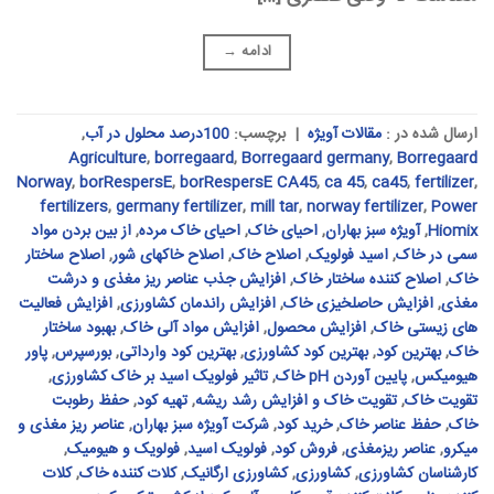
ادامه
→
ارسال شده در :
مقالات آویژه
|
برچسب:
100درصد محلول در آب
,
Agriculture
,
borregaard
,
Borregaard germany
,
Borregaard
Norway
,
borRespersE
,
borRespersE CA45
,
ca 45
,
ca45
,
fertilizer
,
fertilizers
,
germany fertilizer
,
mill tar
,
norway fertilizer
,
Power
Hiomix
,
آویژه سبز بهاران
,
احیای خاک
,
احیای خاک مرده
,
از بین بردن مواد
سمی در خاک
,
اسید فولویک
,
اصلاح خاک
,
اصلاح خاکهای شور
,
اصلاح ساختار
خاک
,
اصلاح کننده ساختار خاک
,
افزایش جذب عناصر ریز مغذی و درشت
مغذی
,
افزایش حاصلخیزی خاک
,
افزایش راندمان کشاورزی
,
افزایش فعالیت
های زیستی خاک
,
افزایش محصول
,
افزایش مواد آلی خاک
,
بهبود ساختار
خاک
,
بهترین کود
,
بهترین کود کشاورزی
,
بهترین کود وارداتی
,
بورسپرس
,
پاور
هیومیکس
,
پایین آوردن pH خاک
,
تاثیر فولویک اسید بر خاک کشاورزی
,
تقویت خاک
,
تقویت خاک و افزایش رشد ریشه
,
تهیه کود
,
حفظ رطوبت
خاک
,
حفظ عناصر خاک
,
خرید کود
,
شرکت آویژه سبز بهاران
,
عناصر ریز مغذی و
میکرو
,
عناصر ریزمغذی
,
فروش کود
,
فولویک اسید
,
فولویک و هیومیک
,
کارشناسان کشاورزی
,
کشاورزی
,
کشاورزی ارگانیک
,
کلات کننده خاک
,
کلات