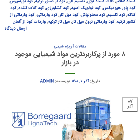
کننده عناصر
,
کلات کننده قوی
,
کلسیم آلی
,
کود از کشور ترکیه
,
کود بورسپرس
,
کود پاور هیومیکس
,
کود فولویک اسید
,
کود کشاورزی
,
کود کلات کننده
,
کود
کلاته
,
کود کلسیم
,
کود محلولپاش
,
کود میل تار
,
کود وارداتی
,
کود وارداتی از
کشور ترکیه
,
کود وارداتی نروژ
,
میل تار
,
میل تار ترکیه
,
واردات کود از آلمان
ارسال دیدگاه
مقالات آویژه شیمی
۸ مورد از پرکاربردترین مواد شیمیایی موجود
در بازار
تاریخ:
آذر ۷, ۱۴۰۱
نویسنده:
ADMIN
۰۷
آذر