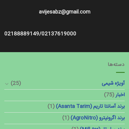
avijesabz@gmail.com
02188889149/02137619000
دسته‌ها
آویژه شیمی
(25)
اخبار
(75)
برند آسانتا تاریم (Asanta Tarim)
(1)
برند اگرونیترو (AgroNitro)
(1)