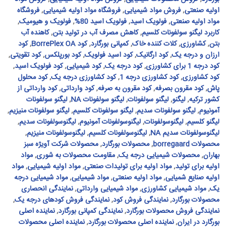
اولیه صنعتی
,
فروش مواد شیمیایی
,
فروشگاه مواد اولیه شیمیایی
,
فروشگاه
مواد اولیه صنعتی
,
فولویک اسید
,
فولویک اسید 80%
,
فولویک و هیومیک
,
کاربرد لیگنو سولفونات کلسیم
,
کاهش مصرف آب در تولید بتن
,
کاهنده آب
بتن
,
کشاورزی
,
کلات کننده خاک
,
کمپانی بورگارد
,
کود BorrePlex OA
,
کود
ارزان و درجه یک
,
کود ارگانیک
,
کود اسید فولویک
,
کود بورپلکس
,
کود تقویتی
,
کود درجه 1 برای کشاورزی
,
کود درجه یک
,
کود شیمیایی
,
کود فولویک اسید
,
کود کشاورزی
,
کود کشاورزی درجه 1
,
کود کشاورزی درجه یک
,
کود محلول
پاش
,
کود مقرون بصرفه
,
کود مقرون به صرفه
,
کود وارداتی
,
کود وارداتی از
کشور ترکیه
,
لیگنو
,
لیگنو سولفونات
,
لیگنو سولفونات NA
,
لیگنو سولفونات
آمونیوم
,
لیگنو سولفونات سدیم
,
لیگنو سولفونات کلسیم
,
لیگنو سولفونات منیزیم
,
لیگنو کلسیم
,
لیگنوسولفونات
,
لیگنوسولفونات آمونیوم
,
لیگنوسولفونات سدیم
,
لیگنوسولفونات سدیم NA
,
لیگنوسولفونات کلسیم
,
لیگنوسولفونات منیزیم
,
محصولات borregaard
,
محصولات بورگارد
,
محصولات شرکت آویژه سبز
بهاران
,
محصولات شیمیایی درجه یک
,
مقاومت محصولات به شوری
,
مواد
اولیه برای تولید
,
مواد اولیه برای تولیدات صنعتی
,
مواد اولیه شیمیایی
,
مواد
اولیه صنایع شمیایی
,
مواد اولیه صنعتی
,
مواد شیمیایی
,
مواد شیمیایی درجه
یک
,
مواد شیمیایی کشاورزی
,
مواد شیمیایی وارداتی
,
نمایندگی انحصاری
محصولات بورگارد
,
نمایندگی فروش کود
,
نمایندگی فروش کودهای درجه یک
,
نمایندگی فروش محصولات بورگارد
,
نمایندگی کمپانی بورگارد
,
نماینده اصلی
بورگارد در ایران
,
نماینده اصلی محصولات بورگارد
,
نماینده اصلی محصولات