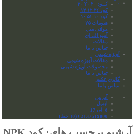
-
کــود ۲۰ ۲۰ ۲۰
کود ۳۶ ۱۲ ۱۲
کود ۱۰ ۵۲ ۱۰
هیومات ۷۵
مولتی میل
آمیو اف ای
مقالات
تماس با ما
آویژه شیمی
مقالات آویژه شیمی
محصولات آویژه شیمی
تماس با ما
گالری عکس
تماس با ما
آدرس
ایمیل
8 الی 17
02137619000 (30 خط)
آرشیو برچسب های:
کود NPK