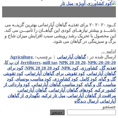
۱۸
اردیبهشت
کــود ۲۰ ۲۰ ۲۰ برای تغذیـه گیاهان آپارتمانی بهترین گزینــه می
باشـــد و بیشتر نیازهــای کودی این گیاهــان را تامیـــن می کند.
این محصول با تحریک رشد رویشی سبب افزایش میزان شاخ و
برگ و سبزینگی در گیاهان می شود.
ادامه
→
ارسال شده در :
گیاهان آپارتمانی
|
برچسب:
,
Agriculture
NPK-20-20-20
,
NPK 20 20 20
,
mill tar
,
fertilizers
,
ان پ کا
,
تغذیه گل
,
کشاورزی
,
کود NPK
,
کود NPK 20 20 20
,
کود برای
گیاهان آپارتمانی
,
کود تقویتی برای گیاهان آپارتمانی
,
کود تقویتی
گل و گیاه
,
کود کامل
,
کود کشاورزی
,
کود مناسب بونسای
,
کود
مناسب گل و گیاه
,
کود مناسب گیاهان آپارتمانی
,
کود وارداتی از
کشور ترکیه
,
کودهای گیاهان آپارتمانی
,
گیاهان آپارتمانی
,
مراقبت از گیاهان آپارتمانی
,
میل تار ترکیه
,
نگهداری از گیاهان
آپارتمانی
ارسال دیدگاه
جستجو
جستجو