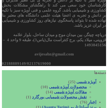
آویژه سبز با تکیه بر دانش و تجربه ی بی نظیر مدیران و
کارشناسان خود سعی می کند تا راهگشای مشکلات بخش
کشاورزی و شیمیایی باشد. گروه علمی و فنی آویژه سبز با تکیه
بر دانش و تجربه ی اعضا هیئت علمی دانشگاه های معتبر بنا
نهاده شده تا بتواند پاسخگوی نیازهای روز کشاورزی و شیمیایی
در ایران عزیز باشد.
دریاچه چیتگر، بین میدان موج و میدان ساحل، بلوار علامه
قزوینی، میلاد یکم، برج کنتراست مال(یاس3)، طبقه 9 واحد 4 –
1493845156
avijesabz@gmail.com
02188889149/02137619000
دسته‌ها
آویژه شیمی
(25)
محصولات آویژه شیمی
(10)
مقالات آویژه شیمی
(14)
نقش محصولات شیمیایی بورگارد
(1)
اخبار
(76)
برند آسانتا تاریم (Asanta Tarim)
(1)