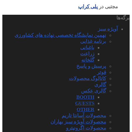
مجتبی
در
پلی کراپ
برگه‌ها
آویژه سبز
نهمین نمایشگاه تخصصی نهاده های کشاورزی
برنامه غذایی
باغبانی
زراعت
گلخانه
پرسش و پاسخ
فوتر
کاتالوگ محصولات
گالری
گالری عکس
BOOTH
GUESTS
OTHER
محصولات آسانتا تاریم
محصولات آویژه سبز بهاران
محصولات اگرونیترو