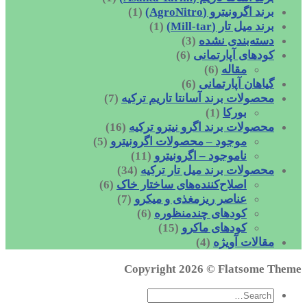
برند اگرونیترو (AgroNitro)
(1)
برند میل تار (Mill-tar)
(1)
دسته‌بندی نشده
(3)
کودهای آپارتمانی
(6)
مقاله
(6)
گیاهان آپارتمانی
(6)
محصولات برند آسانتا تاریم ترکیه
(7)
بورکا
(1)
محصولات برند اگرو نیترو ترکیه
(16)
موجود – محصولات اگرونیترو
(5)
ناموجود – اگرونیترو
(11)
محصولات برند میل تار ترکیه
(34)
اصلاح‌کننده‌های ساختار خاک
(6)
عناصر ریزمغذی و میکرو
(7)
کودهای چندمنظوره
(6)
کودهای ماکرو
(15)
مقالات آویژه
(4)
Copyright 2026 ©
Flatsome Theme