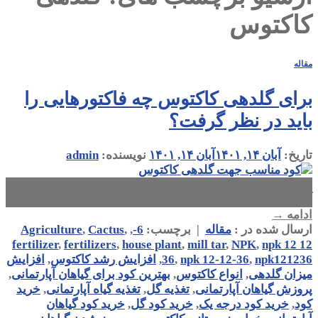
کاکتوس
مقاله
برای گلدهی کاکتوس چه فاکتورهایی را
باید در نظر گرفت؟
تاریخ:
آبان ۱۴, ۱۴۰۱
آبان ۱۴, ۱۴۰۱
نویسنده:
admin
۱۴
آبان
ادامه
→
ارسال شده در :
مقاله
|
برچسب:
6-
,
,
Cactus
,
Agriculture
fertilizer
,
fertilizers
,
house plant
,
mill tar
,
NPK
,
npk 12 12
npk121236
,
npk 12-12-36
,
36
,
افزایش رشد کاکتوس
,
افزایش
میزان گلدهی
,
انواع کاکتوس
,
بهترین کود برای گیاهان آپارتمانی
,
پروزش گیاهان آپارتمانی
,
تغذیه گل
,
تغذیه گیاه آپارتمانی
,
خرید
کود
,
خرید کود درجه یک
,
خرید کود گل
,
خرید کود گیاهان