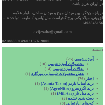
در ایران عزیز باشد.
دریاچه چیتگر، بین میدان موج و میدان ساحل، بلوار علامه
قزوینی، میلاد یکم، برج کنتراست مال(یاس3)، طبقه 9 واحد 4 –
1493845156
avijesabz@gmail.com
02188889149/02137619000
دسته‌ها
آویژه شیمی
(25)
محصولات آویژه شیمی
(10)
مقالات آویژه شیمی
(14)
نقش محصولات شیمیایی بورگارد
(1)
اخبار
(76)
برند آسانتا تاریم (Asanta Tarim)
(1)
برند اگرونیترو (AgroNitro)
(1)
برند میل تار (Mill-tar)
(1)
دسته‌بندی نشده
(3)
کودهای آپارتمانی
(6)