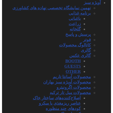
آویژه سبز
نهمین نمایشگاه تخصصی نهاده های کشاورزی
برنامه غذایی
باغبانی
زراعت
گلخانه
پرسش و پاسخ
فوتر
کاتالوگ محصولات
گالری
گالری عکس
BOOTH
GUESTS
OTHER
محصولات آسانتا تاریم
محصولات آویژه سبز بهاران
محصولات اگرونیترو
محصولات میل تار ترکیه
اصلاح‌کننده‌های ساختار خاک
عناصر ریزمغذی یا میکرو
کودهای چند منظوره