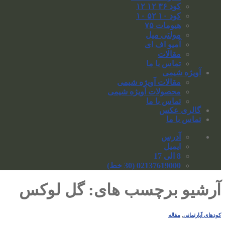
کود ۳۶ ۱۲ ۱۲
کود ۱۰ ۵۲ ۱۰
هیومات ۷۵
مولتی میل
آمیو اف ای
مقالات
تماس با ما
آویژه شیمی
مقالات آویژه شیمی
محصولات آویژه شیمی
تماس با ما
گالری عکس
تماس با ما
آدرس
ایمیل
8 الی 17
02137619000 (30 خط)
آرشیو برچسب های:
گل لوکس
کودهای آپارتمانی
,
مقاله