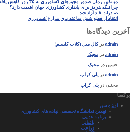
میانگین زمان صدور مجوزهای کشاورزی به ۳۵ روز کاهش یافت
چرا تنگه هرمز برای پایداری کشاورزی جهان اهمیت دارد؟
صادرات قند آزاد شد
انتقاد از قطع شش ساعته برق مزارع کشاورزی
آخرین دیدگاه‌ها
admin
در
کال میل (کلات کلسیم)
admin
در
مجیک
حسین
در
مجیک
admin
در
پلی کراپ
مجتبی
در
پلی کراپ
برگه‌ها
آویژه سبز
نهمین نمایشگاه تخصصی نهاده های کشاورزی
برنامه غذایی
باغبانی
زراعت