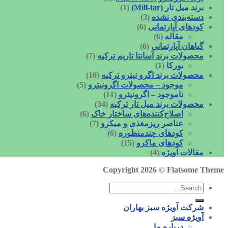
برند میل تار (Mill-tar)
(1)
دسته‌بندی نشده
(3)
کودهای آپارتمانی
(6)
مقاله
(6)
گیاهان آپارتمانی
(6)
محصولات برند آسانتا تاریم ترکیه
(7)
بورکا
(1)
محصولات برند اگرو نیترو ترکیه
(16)
موجود – محصولات اگرونیترو
(5)
ناموجود – اگرونیترو
(11)
محصولات برند میل تار ترکیه
(34)
اصلاح‌کننده‌های ساختار خاک
(6)
عناصر ریزمغذی و میکرو
(7)
کودهای چندمنظوره
(6)
کودهای ماکرو
(15)
مقالات آویژه
(4)
Copyright 2026 ©
Flatsome Theme
شرکت آویژه سبز بهاران
آویژه سبز
درباره ما