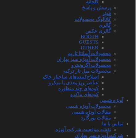
گلخانه
پرسش و پاسخ
فوتر
کاتالوگ محصولات
گالری
گالری عکس
BOOTH
GUESTS
OTHER
محصولات آسانتا تاریم
محصولات آویژه سبز بهاران
محصولات اگرونیترو
محصولات میل تار ترکیه
اصلاح‌کننده‌های ساختار خاک
عناصر ریزمغذی یا میکرو
کودهای چند منظوره
کودهای ماکرو
آویژه شیمی
محصولات آویژه شیمی
مقالات آویژه شیمی
مقالات بورگارد
تماس با ما
نقشه موقعیت شرکت آویژه
شرکت آویژه سبز بهاران