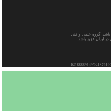
باشد. گروه علمی و فنی
در ایران عزیز باشد.
02188889149/02137619