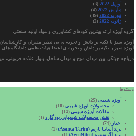
آوریل 2022
(3)
مارس 2022
(4)
فوریه 2022
(39)
ژانویه 2022
(3)
گروه آویژه ارائه بهترین کودهای کشاورزی و مواد اولیه صنعتی
آویژه سبز با تکیه بر دانش و تجربه ی بی نظیر مدیران و کارشنا
آویژه سبز با تکیه بر دانش و تجربه ی اعضا هیئت علمی دانشگاه های مع
دریاچه چیتگر، بین میدان موج و میدان ساحل، بلوار علامه قزوینی، میلاد یکم، برج کنتراست
دسته‌ها
آویژه شیمی
(25)
محصولات آویژه شیمی
(10)
مقالات آویژه شیمی
(14)
نقش محصولات شیمیایی بورگارد
(1)
اخبار
(74)
برند آسانتا تاریم (Asanta Tarim)
(1)
برند اگرونیترو (AgroNitro)
(1)