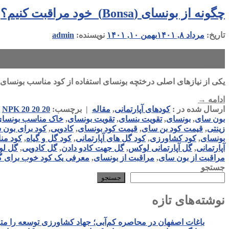
چگونه از بونسای (Bonsa) خود مراقبت کنیم؟
تاریخ:
مرداد ۸, ۱۴۰۱
بهمن ۱۰, ۱۴۰۱
نویسنده:
admin
۰۸
مرداد
یکی از نیازهای اصلی درختچه بونسای استفاده از کود مناسب بونسا
ادامه
→
ارسال شده در :
کودهای آپارتمانی
,
مقاله
|
برچسب:
NPK 20 20 20
,
بون سای
,
بونسای
,
تقویت بنسای
,
تقویت بونسای
,
خاک مناسب بونسا
زینتی
,
قیمت کود بن سای
,
قیمت کود بونسای
,
کادویی
,
کود برای بون 
بونسای
,
کود کشاورزی
,
کود گل های آپارتمانی
,
کود گل و گیاه
,
کود من
آپارتمانی
,
گل آپارتمانی لوکس
,
گل جهت کادو دادن
,
گل کادویی
,
گل ل
مراقبت از بون سای
,
مراقبت از بونسای
,
معرفی یک کود خوب برای گل
جستجو
جستجو
نوشته‌های تازه
باغات اصفهان در محاصره کم‌آبی؛ جهاد کشاورزی توسعه را م