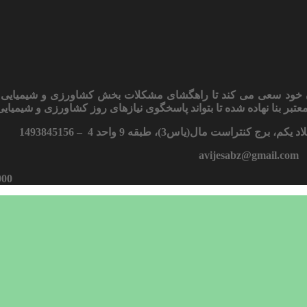
سان خود سعی می کند تا راهگشای مشکلات بخش کشاورزی و شیمیایی 
تبر بنا نهاده شده تا بتواند پاسخگوی نیازهای روز کشاورزی و شیمیایی 
 مال(یاس3)، طبقه 9 واحد 4 – 1493845156
avijesabz@gmail.com
000