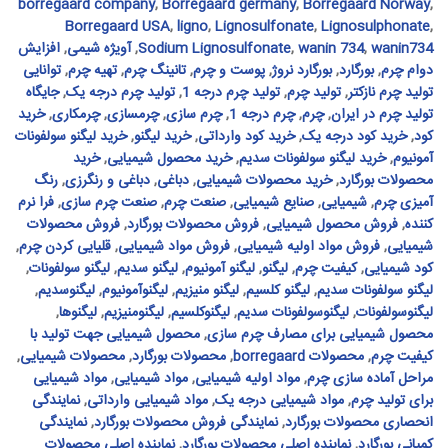
borregaard company
,
Borregaard germany
,
Borregaard Norway
,
Borregaard USA
,
ligno
,
Lignosulfonate
,
Lignosulphonate
,
wanin734
,
wanin 734
,
Sodium Lignosulfonate
,
آویژه شیمی
,
افزایش
دوام چرم
,
بورگارد
,
بورگارد نروژ
,
پوست و چرم
,
تانینگ چرم
,
تهیه چرم
,
توانایی
تولید چرم نازکتر
,
تولید چرم
,
تولید چرم درجه 1
,
تولید چرم درجه یک
,
جایگاه
تولید چرم در ایران
,
چرم
,
چرم درجه 1
,
چرم سازی
,
چرمسازی
,
چرمکاری
,
خرید
کود
,
خرید کود درجه یک
,
خرید کود وارداتی
,
خرید لیگنو
,
خرید لیگنو سولفونات
آمونیوم
,
خرید لیگنو سولفونات سدیم
,
خرید محصول شیمیایی
,
خرید
محصولات بورگارد
,
خرید محصولات شیمیایی
,
دباغی
,
دباغی و رنگرزی
,
رنگ
آمیزی چرم
,
شیمیایی
,
صنایع شیمیایی
,
صنعت چرم
,
صنعت چرم سازی
,
فرا نرم
کننده
,
فروش محصول شیمیایی
,
فروش محصولات بورگارد
,
فروش محصولات
شیمیایی
,
فروش مواد اولیه شیمیایی
,
فروش مواد شیمیایی
,
قلیایی کردن چرم
,
کود شیمیایی
,
کیفیت چرم
,
لیگنو
,
لیگنو آمونیوم
,
لیگنو سدیم
,
لیگنو سولفونات
,
لیگنو سولفونات سدیم
,
لیگنو کلسیم
,
لیگنو منیزیم
,
لیگنوآمونیوم
,
لیگنوسدیم
,
لیگنوسولفونات
,
لیگنوسولفونات سدیم
,
لیگنوکلسیم
,
لیگنومنیزیم
,
لیگنوها
,
محصول شیمیایی برای مصارف چرم سازی
,
محصول شیمیایی جهت تولید با
کیفیت چرم
,
محصولات borregaard
,
محصولات بورگارد
,
محصولات شیمیایی
,
مراحل آماده سازی چرم
,
مواد اولیه شیمیایی
,
مواد شیمیایی
,
مواد شیمیایی
برای تولید چرم
,
مواد شیمیایی درجه یک
,
مواد شیمیایی وارداتی
,
نمایندگی
انحصاری محصولات بورگارد
,
نمایندگی فروش محصولات بورگارد
,
نمایندگی
کمپانی بورگارد
,
نماینده اصلی محصولات بورگارد
,
نماینده اصلی محصولات