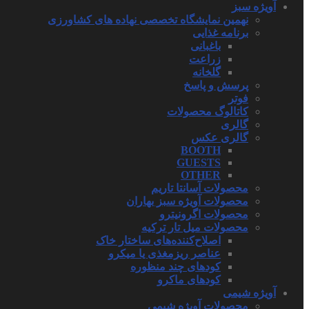
آویژه سبز
نهمین نمایشگاه تخصصی نهاده های کشاورزی
برنامه غذایی
باغبانی
زراعت
گلخانه
پرسش و پاسخ
فوتر
کاتالوگ محصولات
گالری
گالری عکس
BOOTH
GUESTS
OTHER
محصولات آسانتا تاریم
محصولات آویژه سبز بهاران
محصولات اگرونیترو
محصولات میل تار ترکیه
اصلاح‌کننده‌های ساختار خاک
عناصر ریزمغذی یا میکرو
کودهای چند منظوره
کودهای ماکرو
آویژه شیمی
محصولات آویژه شیمی