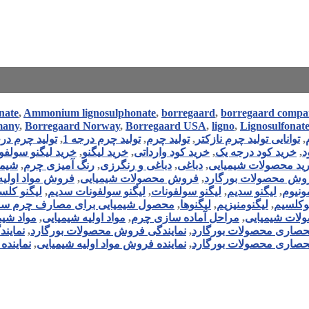
nate
,
Ammonium lignosulphonate
,
borregaard
,
borregaard compa
many
,
Borregaard Norway
,
Borregaard USA
,
ligno
,
Lignosulfonat
,
توانایی تولید چرم نازکتر
,
تولید چرم
,
تولید چرم درجه 1
,
تولید چرم در
د
,
خرید کود درجه یک
,
خرید کود وارداتی
,
خرید لیگنو
,
خرید لیگنو سولفو
ید محصولات شیمیایی
,
دباغی
,
دباغی و رنگرزی
,
رنگ آمیزی چرم
,
شیمی
وش محصولات بورگارد
,
فروش محصولات شیمیایی
,
فروش مواد اولیه
مونیوم
,
لیگنو سدیم
,
لیگنو سولفونات
,
لیگنو سولفونات سدیم
,
لیگنو کلس
وکلسیم
,
لیگنومنیزیم
,
لیگنوها
,
محصول شیمیایی برای مصارف چرم سا
لات شیمیایی
,
مراحل آماده سازی چرم
,
مواد اولیه شیمیایی
,
مواد شیم
نحصاری محصولات بورگارد
,
نمایندگی فروش محصولات بورگارد
,
نمایند
انحصاری محصولات بورگارد
,
نماینده فروش مواد اولیه شیمیایی
,
نماینده