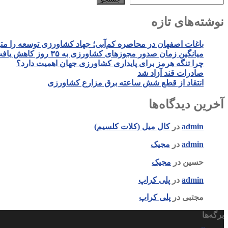
نوشته‌های تازه
باغات اصفهان در محاصره کم‌آبی؛ جهاد کشاورزی توسعه را م
میانگین زمان صدور مجوزهای کشاورزی به ۳۵ روز کاهش یافت
چرا تنگه هرمز برای پایداری کشاورزی جهان اهمیت دارد؟
صادرات قند آزاد شد
انتقاد از قطع شش ساعته برق مزارع کشاورزی
آخرین دیدگاه‌ها
admin
در
کال میل (کلات کلسیم)
admin
در
مجیک
حسین
در
مجیک
admin
در
پلی کراپ
مجتبی
در
پلی کراپ
برگه‌ها