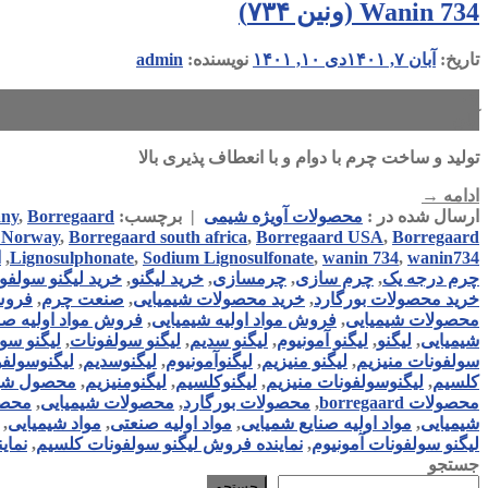
Wanin 734 (ونین ۷۳۴)
تاریخ:
آبان ۷, ۱۴۰۱
دی ۱۰, ۱۴۰۱
نویسنده:
admin
۰۷
آبان
تولید و ساخت چرم با دوام و با انعطاف پذیری بالا
ادامه
→
ارسال شده در :
محصولات آویژه شیمی
|
برچسب:
Borregaard
,
any
Borregaardدر صنعت رنگسازی
,
Borregaard USA
,
Borregaard south africa
,
 Norway
wanin734
,
wanin 734
,
Sodium Lignosulfonate
,
Lignosulphonate
,
ا
چرم درجه یک
,
چرم سازی
,
چرمسازی
,
خرید لیگنو
,
خرید لیگنو سولفو
خرید محصولات بورگارد
,
خرید محصولات شیمیایی
,
صنعت چرم
,
فروش
محصولات شیمیایی
,
فروش مواد اولیه شیمیایی
,
فروش مواد اولیه صن
شیمیایی
,
لیگنو
,
لیگنو آمونیوم
,
لیگنو سدیم
,
لیگنو سولفونات
,
لیگنو سول
سولفونات منیزیم
,
لیگنو منیزیم
,
لیگنوآمونیوم
,
لیگنوسدیم
,
لیگنوسولفو
کلسیم
,
لیگنوسولفونات منیزیم
,
لیگنوکلسیم
,
لیگنومنیزیم
,
محصول شیم
محصولات borregaard
,
محصولات بورگارد
,
محصولات شیمیایی
,
محصو
شیمیایی
,
مواد اولیه صنایع شمیایی
,
مواد اولیه صنعتی
,
مواد شیمیایی
,
لیگنو سولفونات آمونیوم
,
نماینده فروش لیگنو سولفونات کلسیم
,
نمای
جستجو
جستجو