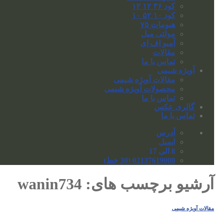
کود ۳۶ ۱۲ ۱۲
کود ۱۰ ۵۲ ۱۰
هیومات ۷۵
مولتی میل
آمیو اف ای
مقالات
تماس با ما
آویژه شیمی
مقالات آویژه شیمی
محصولات آویژه شیمی
تماس با ما
گالری عکس
تماس با ما
آدرس
ایمیل
8 الی 17
02137619000 (30 خط)
آرشیو برچسب های:
wanin734
مقالات آویژه شیمی