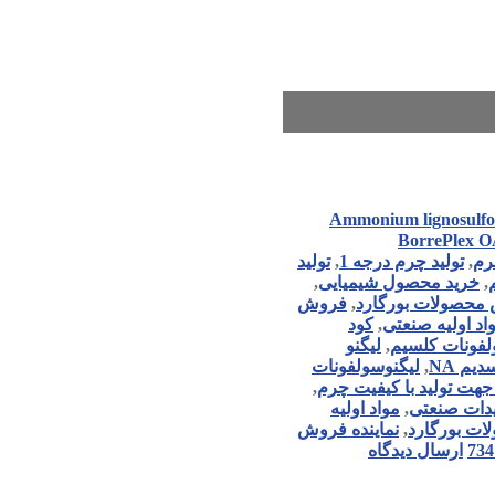
Ammonium lignosulfo
BorrePlex 
رم
,
تولید چرم درجه 1
,
تولید
,
خرید محصول شیمیایی
,
محصولات بورگارد
,
فروش
د اولیه صنعتی
,
کود
لفونات کلسیم
,
لیگنو
یم NA
,
لیگنوسولفونات
هت تولید با کیفیت چرم
,
لیدات صنعتی
,
مواد اولیه
ات بورگارد
,
نماینده فروش
ارسال دیدگاه