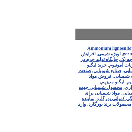
Ammonium lignosulfo
ger
,
آویژه شیمی
,
افزایش
جه یک
,
جایگاه تولید چرم در
نات آمونیوم
,
خرید لیگنو
ایی
,
صنایع شیمیایی
,
صنعت
 شیمیایی
,
فروش مواد
یم
,
لیگنو منیزیم
,
زی
,
محصول شیمیایی جهت
یایی
,
مواد شیمیایی برای
گی کمپانی بورگارد
,
نماینده
 محصولات برند بورگارد
,
وارد