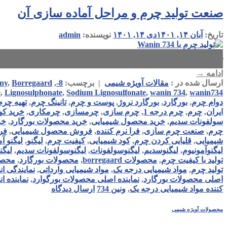
صنعت تولید چرم و مراحل آماده سازی آن
تاریخ:
آبان ۱۴, ۱۴۰۱
دی ۱۴, ۱۴۰۱
نویسنده:
admin
۱۴
آبان
ادامه
→
ارسال شده در :
مقالات آویژه شیمی
|
برچسب:
8-
,
Borregaard
,
ny
e
,
Lignosulphonate
,
Sodium Lignosulfonate
,
wanin 734
,
wanin734
دوام چرم
,
بورگارد
,
بورگارد نروژ
,
پوست و چرم
,
تانینگ چرم
,
تهیه چرم
ایران
,
چرم
,
چرم درجه 1
,
چرم سازی
,
چرمسازی
,
چرمکاری
,
خرید کو
سولفونات سدیم
,
خرید محصول شیمیایی
,
خرید محصولات بورگارد
,
خر
چرم
,
صنعت چرم سازی
,
فرا نرم کننده
,
فروش محصول شیمیایی
,
فر
شیمیایی
,
قلیایی کردن چرم
,
کود شیمیایی
,
کیفیت چرم
,
لیگنو
,
لیگنو آ
لیگنوآمونیوم
,
لیگنوسدیم
,
لیگنوسولفونات
,
لیگنوسولفونات سدیم
,
لیگن
تولید با کیفیت چرم
,
محصولات borregaard
,
محصولات بورگارد
,
محصو
تولید چرم
,
مواد شیمیایی درجه یک
,
مواد شیمیایی وارداتی
,
نمایندگی ا
اصلی محصولات بورگارد
,
نماینده اصلی محصولات بورگوارد
,
نماینده 
کننده مواد شیمیایی درجه یک
,
ونین 734
ارسال دیدگاه
محصولات آویژه شیمی