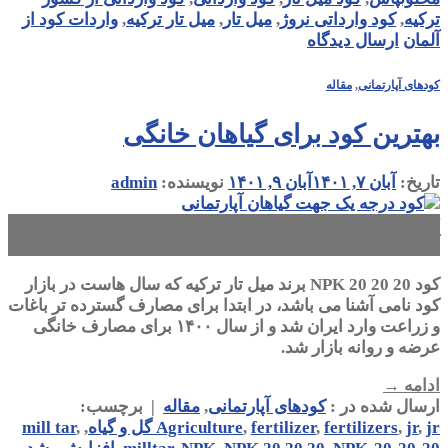
ترکیه
,
کود وارداتی نروژ
,
میل تار
,
میل تار ترکیه
,
واردات کود از
آلمان
ارسال دیدگاه
کودهای آپارتمانی
,
مقاله
بهترین کود برای گیاهان خانگی
تاریخ:
آبان ۷, ۱۴۰۱
آبان ۹, ۱۴۰۱
نویسنده:
admin
۰۷
آبان
کود NPK 20 20 20 برند میل تار ترکیه که سال هاست در بازار
کود نامی آشنا می باشد، در ابتدا برای مصارف گسترده تر باغات
و زراعت وارد ایران شد و از سال ۱۴۰۰ برای مصارف خانگی
عرضه و روانه بازار شد.
ادامه
→
ارسال شده در :
کودهای آپارتمانی
,
مقاله
|
برچسب:
jr گل و گیاه
,
jr
,
fertilizers
,
fertilizer
,
Agriculture
,
,
mill tar