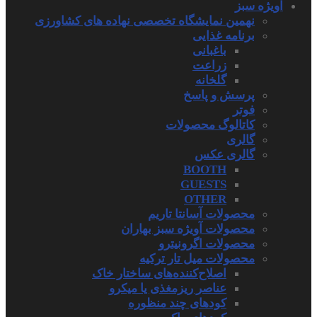
آویژه سبز
نهمین نمایشگاه تخصصی نهاده های کشاورزی
برنامه غذایی
باغبانی
زراعت
گلخانه
پرسش و پاسخ
فوتر
کاتالوگ محصولات
گالری
گالری عکس
BOOTH
GUESTS
OTHER
محصولات آسانتا تاریم
محصولات آویژه سبز بهاران
محصولات اگرونیترو
محصولات میل تار ترکیه
اصلاح‌کننده‌های ساختار خاک
عناصر ریزمغذی یا میکرو
کودهای چند منظوره