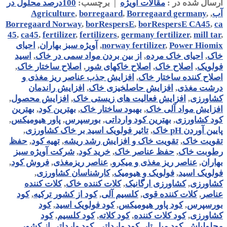
ارسال شده در :
مقالات آویژه
|
برچسب:
100درصد محلول در
آب
,
,
Borregaard germany
,
borregaard
,
Agriculture
Borregaard Norway
,
borRespersE
,
borRespersE CA45
,
ca
45
,
ca45
,
fertilizer
,
fertilizers
,
germany fertilizer
,
mill tar
,
Power Hiomix
,
norway fertilizer
,
آویژه سبز بهاران
,
احیای
خاک
,
احیای خاک مرده
,
از بین بردن مواد سمی در خاک
,
اسید
فولویک
,
اصلاح خاک
,
اصلاح خاکهای شور
,
اصلاح ساختار خاک
,
اصلاح کننده ساختار خاک
,
افزایش جذب عناصر ریز مغذی و
درشت مغذی
,
افزایش حاصلخیزی خاک
,
افزایش راندمان
کشاورزی
,
افزایش فعالیت های زیستی خاک
,
افزایش محصول
,
افزایش مواد آلی خاک
,
بهبود ساختار خاک
,
بهترین کود
,
بهترین
کود کشاورزی
,
بهترین کود وارداتی
,
بورسپرس
,
پاور هیومیکس
,
پایین آوردن pH خاک
,
تاثیر فولویک اسید بر خاک کشاورزی
,
تقویت خاک
,
تقویت خاک و افزایش رشد ریشه
,
تهیه کود
,
حفظ
رطوبت خاک
,
حفظ عناصر خاک
,
خرید کود
,
شرکت آویژه سبز
بهاران
,
عناصر ریز مغذی و میکرو
,
عناصر ریزمغذی
,
فروش کود
,
فولویک اسید
,
فولویک و هیومیک
,
کارشناسان کشاورزی
,
کشاورزی
,
کشاورزی ارگانیک
,
کلات کننده خاک
,
کلات کننده
عناصر
,
کلات کننده قوی
,
کلسیم آلی
,
کود از کشور ترکیه
,
کود
بورسپرس
,
کود پاور هیومیکس
,
کود فولویک اسید
,
کود
کشاورزی
,
کود کلات کننده
,
کود کلاته
,
کود کلسیم
,
کود
محلولپاش
,
کود میل تار
,
کود وارداتی
,
کود وارداتی از کشور