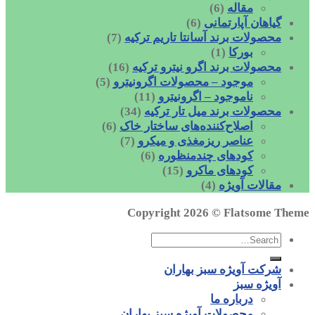
مقاله
(6)
گیاهان آپارتمانی
(6)
محصولات برند آسانتا تاریم ترکیه
(7)
بورکا
(1)
محصولات برند اگرو نیترو ترکیه
(16)
موجود – محصولات اگرونیترو
(5)
ناموجود – اگرونیترو
(11)
محصولات برند میل تار ترکیه
(34)
اصلاح‌کننده‌های ساختار خاک
(6)
عناصر ریزمغذی و میکرو
(7)
کودهای چندمنظوره
(6)
کودهای ماکرو
(15)
مقالات آویژه
(4)
Copyright 2026 ©
Flatsome Theme
شرکت آویژه سبز بهاران
آویژه سبز
درباره ما
محصولات آویژه سبز بهاران