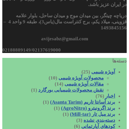
در ایران عزیز باشد.
دریاچه چیتگر، بین میدان موج و میدان ساحل، بلوار علامه
قزوینی، میلاد یکم، برج کنتراست مال(یاس3)، طبقه 9 واحد 4 –
1493845156
avijesabz@gmail.com
02188889149/02137619000
دسته‌ها
آویژه شیمی
(25)
محصولات آویژه شیمی
(10)
مقالات آویژه شیمی
(14)
نقش محصولات شیمیایی بورگارد
(1)
اخبار
(76)
برند آسانتا تاریم (Asanta Tarim)
(1)
برند اگرونیترو (AgroNitro)
(1)
برند میل تار (Mill-tar)
(1)
دسته‌بندی نشده
(3)
کودهای آپارتمانی
(6)