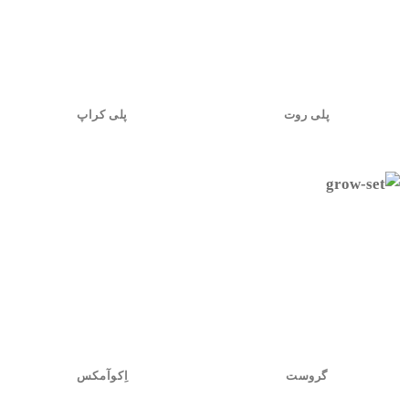
پلی روت
پلی کراپ
گروست
اِکوآمکس