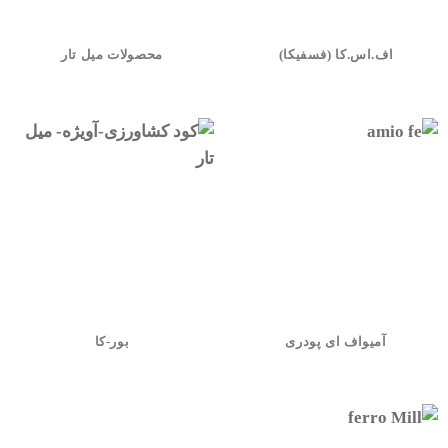
اف.اس.کا (فسفیکا)
محصولات میل تار
آمیواف ای پودری
بور-کا