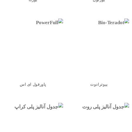
بورتون
بورکا
بیوترادوت
پاورفول ای اس