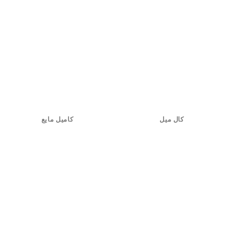
کال میل
کامیل مایع