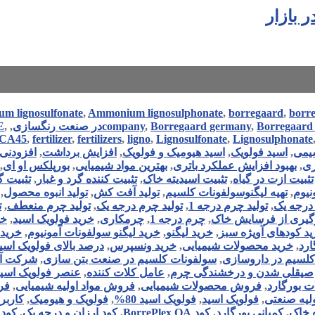
m lignosulfonate
,
Ammonium lignosulphonate
,
borregaard
,
borr
E
,
,
company
,
Borregaard germany
,
Borregaard
 CA45
,
fertilizer
,
fertilizers
,
ligno
,
Lignosulfonate
,
Lignosulphonate
شیمی
,
اسید فولویک
,
اسید هیومیک و فولویک
,
افزایش برداشت
,
افزودنی 
زی
,
بهبود افزایش عملکرد باتری
,
بهترین مواد شیمیایی
,
بورپلکس او ای
,
تثبیت ازت در گیاه
,
تثبیت اسیدیته خاک
,
تثبیت کننده گرد و غبار
,
تثبیت گ
نیوم
,
تهیه لیگنوسولفونات کلسیم
,
تولید آفت کش
,
تولید انبوه محصول
,
 درجه یک
,
تولید چرم درجه 1
,
تولید چرم درجه یک
,
تولید چرم منعطف
,
ت
گیری از فرسایش خاک
,
چرم درجه 1
,
چرمکاری
,
خرید فولویک اسید
,
خر
د کودهای آویژه سبز
,
خرید لیگنو
,
خرید لیگنو سولفونات آمونیوم
,
خرید 
ارد
,
خرید محصولات شیمیایی
,
خرید ونسپرس
,
درصد بالای فولویک اسی
لسیم در داروسازی
,
سولفونات کلسیم در صنعت بتن سازی
,
شرکت آوی
صیقلی شدن و درخشندگی چرم
,
عامل کلات کننده
,
عنصر فولویک اسی
 بورگارد
,
فروش محصولات شیمیایی
,
فروش مواد اولیه شیمیایی
,
فر
لیه صنعتی
,
فولویک اسید
,
فولویک اسید 80%
,
فولویک و هیومیک
,
کاربر
 خاک
,
کمپانی بورگارد
,
کود BorrePlex OA
,
کود ارزان و درجه یک
,
کود 