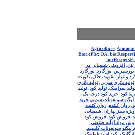
Agriculture
,
Ammoniu
BorrePlex OA
,
borRespers
borRespersE
بتن
,
افزودنی شیمیایی در
بورسپرس
,
بورگارد
,
بورگارد
رد و غبار
,
تقویت خاک
,
تقویت
تولید باتری سربی
,
تولید باتری
ولید سرامیک
,
تولید کود
,
تولید
ید کود
,
خرید کود درجه یک
,
لیگنو سولفونات سدیم
,
خرید
د
,
روان کننده
,
روان کننده
ژه سبز بهاران
,
شیمیایی
,
د
,
فروش کود
,
فروش کود
وش مواد اولیه صنعتی
,
د لیگنو سولفونات کلسیم
,
ارگانیک
,
کود اسید فولویک
,