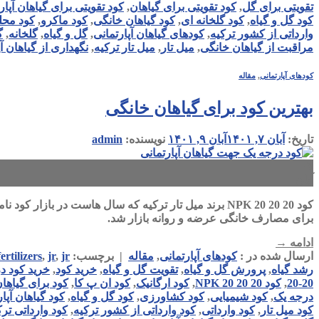
تقویتی برای گل
,
کود تقویتی برای گیاهان
,
کود تقویتی برای گیاهان آپار
کود گل و گیاه
,
کود گلخانه ای
,
کود گیاهان خانگی
,
کود ماکرو
,
کود محل
وارداتی از کشور ترکیه
,
کودهای گیاهان آپارتمانی
,
گل و گیاه
,
گلخانه
,
گ
مراقبت از گیاهان خانگی
,
میل تار
,
میل تار ترکیه
,
نگهداری از گیاهان آپ
کودهای آپارتمانی
,
مقاله
بهترین کود برای گیاهان خانگی
تاریخ:
آبان ۷, ۱۴۰۱
آبان ۹, ۱۴۰۱
نویسنده:
admin
۰۷
آبان
برای مصارف خانگی عرضه و روانه بازار شد.
ادامه
→
ارسال شده در :
کودهای آپارتمانی
,
مقاله
|
برچسب:
jr گل و گیاه
,
jr
,
fertilizers
رشد گیاه
,
پرورش گل و گیاه
,
تقویت گل و گیاه
,
خرید کود
,
خرید کود د
20-20
,
کود NPK 20 20 20
,
کود ارگانیک
,
کود ان پ کا
,
کود برای گیاهان
درجه یک
,
کود شیمیایی
,
کود کشاورزی
,
کود گل و گیاه
,
کود گیاهان آپا
کود میل تار
,
کود وارداتی
,
کود وارداتی از کشور ترکیه
,
کود وارداتی ترک