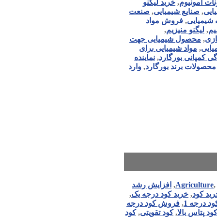
نات آمونیوم
,
خرید لیگنو
ایی
,
صنایع شیمیایی
,
صنعت
 شیمیایی
,
فروش مواد
یم
,
لیگنو منیزیم
,
زی
,
محصول شیمیایی جهت
یایی
,
مواد شیمیایی برای
گی کمپانی بورگارد
,
نماینده
 محصولات برند بورگارد
,
وارد
Agriculture
,
افزایش رشد
رید کود
,
خرید کود درجه یک
,
د درجه 1
,
فروش کود درجه
ود پتاس بالا
,
کود تقویتی
,
کود