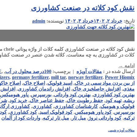
نقش کود کلاته در صنعت کشاورزی
تاریخ:
خرداد ۲, ۱۴۰۲
خرداد ۳, ۱۴۰۲
نویسنده:
admin
۰۲
خرداد
نقش
کلات در کشاورزی به چه معناست. کلاته شدن عنصر در صنعت کشا
ادامه
→
ارسال شده در :
مقالات آویژه
|
برچسب:
100درصد محلول در آب
,
,
E
lizers
,
germany fertilizer
,
mill tar
,
norway fertilizer
,
Power Hiomix
از بین بردن مواد سمی در خاک
,
اسید فولویک
,
اصلاح خاک
,
اصلاح خاک
مغذی
,
افزایش حاصلخیزی خاک
,
افزایش راندمان کشاورزی
,
افزایش 
بهترین کود کشاورزی
,
بهترین کود وارداتی
,
بورسپرس
,
پاور هیومیکس
ریشه
,
تهیه کود
,
حفظ رطوبت خاک
,
حفظ عناصر خاک
,
خرید کود
,
شرکت
فولویک و هیومیک
,
کارشناسان کشاورزی
,
کشاورزی
,
کشاورزی ارگان
بورسپرس
,
کود پاور هیومیکس
,
کود فولویک اسید
,
کود کشاورزی
,
کود 
ترکیه
,
کود وارداتی نروژ
,
میل تار
,
میل تار ترکیه
,
واردات کود از آلمان
مقالات آویژه شیمی