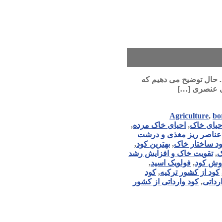
 توسط چنگال است. حال توضیح می دهیم که
ی عنصری […]
Agriculture
,
bo
حیای خاک
,
احیای خاک مرده
,
عناصر ریز مغذی و درشت
ود ساختار خاک
,
بهترین کود
,
ک
,
تقویت خاک و افزایش رشد
وش کود
,
فولویک اسید
,
کود از کشور ترکیه
,
کود
رداتی
,
کود وارداتی از کشور