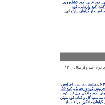
ی
,
کود عالی
,
کود کشاورزی
,
یاه
,
کود وارداتی
,
کود
راقبت از گیاهان آپارتمانی
,
کود NPK 20 20 20 برند میل تار ترکیه که سال هاست در بازار کود نامی آشنا می باشد، در ابتدا برای مصارف گسترده تر باغات و زراعت وارد ایران شد و از سال ۱۴۰۰
N
,
milltar
,
mill tar
,
افزایش
فروش کود درجه یک
,
کود 20-
هان
,
کود خانگی میل تار
,
کود
 مناسب گل و گیاه
,
کود موثر
,
,
گیاهان خانگی
,
مراقبت از