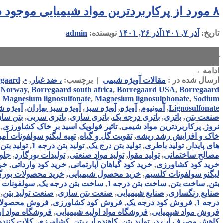
۸ مورد از پرکاربردترین مواد شیمیایی موجود در بازار
تاریخ:
آذر ۷, ۱۴۰۱
آذر ۲۶, ۱۴۰۱
نویسنده:
admin
۰۷
آذر
ادامه
→
ارسال شده در :
مقالات آویژه شیمی
|
برچسب:
، ضد غبار
,
•
,
egaard
Borregaardدر صنعت رنگسازی
,
Borregaard USA
,
Borregaard south africa
,
 Norway
,
Magnesium lignosulfonate
,
Magnesium lignosulphonate
,
Sodium
Lignosulfonate
,
آمونیوم
,
آویژه
,
آویژه سبز
,
آویژه سبز بهاران
,
آویژه 
صنعت بتن
,
باتری
,
باتری درجه یک
,
باتری سازی
,
باتری سربی
,
بتن سا
نروژ
,
پرکاربردترین مواد شیمی
,
تاثیر فولویک اسید بر خاک کشاورزی
,
خاک و افزایش رشد ریشه
,
تقویت گل و گیاه
,
تهیه لیگنو سولفونات آمو
های پایدار
,
تولید باطری
,
تولید بتن درج یک
,
تولید بتن درجه 1
,
تولید بتن
مصالح ساختمانی
,
تولید مقوا
,
تولید مواد صنعتی
,
تولیدات بورگارد
,
جلو
خرید کود کشاورزی
,
خرید کود گیاهان آپارتمانی
,
خرید کود وارداتی
,
خری
لیگنو سولفونات کلسیم
,
خرید محصول شیمیایی
,
خرید محصولات بورگ
بتن
,
ساخت بتن
,
ساخت بتن درجه 1
,
ساخت بتن درجه یک
,
سولفونات ک
صنایع رنگسازی
,
صنایع شیمیایی
,
صنعت بتن سازی
,
صنعت تولید بتن
,
درجه 1
,
فروش کود درجه یک
,
فروش کود کشاورزی
,
فروش محصولات
فروش مواد شیمیایی
,
فروشگاه مواد اولیه شیمیایی
,
فروشگاه مواد او
کاهش مصرف آب در تولید بتن
,
کاهنده آب بتن
,
کشاورزی
,
کلات کننده