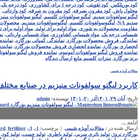
کود بورپلکس
,
کود تقویتی
,
کود درجه 1 برای کشاورزی
,
کود درجه یک
,
محلول پاش
,
کود مقرون بصرفه
,
کود مقرون به صرفه
,
کود وارداتی
,
ک
لیگنو سولفونات سدیم
,
لیگنو سولفونات کلسیم
,
لیگنو سولفونات منیز
سدیم NA
,
لیگنوسولفونات کلسیم
,
لیگنوسولفونات منیزیم
,
محصولات orregaard
مقاومت محصولات به شوری
,
مواد اولیه برای تولید
,
مواد اولیه برای 
شیمیایی درجه یک
,
مواد شیمیایی کشاورزی
,
مواد شیمیایی وارداتی
,
نم
نمایندگی فروش محصولات بورگارد
,
نمایندگی کمپانی بورگارد
,
نماینده
انحصاری بورگارد
,
نماینده انحصاری فروش محصولات بورگارد
,
نمایند
نماینده فروش لیگنو سولفونات آمونیوم
,
نماینده فروش لیگنو سولفون
برند بورگارد
,
نیترات کلسیم مایع
ارسال دیدگاه
مقالات آویژه شیمی
کاربرد لیگنو سولفونات منیزیم در صنایع مختل
تاریخ:
آبان ۲۹, ۱۴۰۱
آذر ۲۰, ۱۴۰۱
نویسنده:
admin
۲۹
آبان
ادامه
→
ارسال شده در :
مقالات آویژه شیمی
|
برچسب:
1-
,
3-
,
fertilizer
,
ard
بورگارد نروژ
,
تولید باتری سربی
,
تولید باطری
,
تولید چسب
,
تولید کود
,