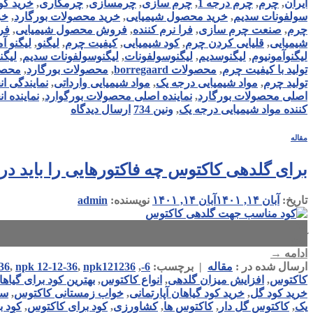
ایران
,
چرم
,
چرم درجه 1
,
چرم سازی
,
چرمسازی
,
چرمکاری
,
خرید کو
سولفونات سدیم
,
خرید محصول شیمیایی
,
خرید محصولات بورگارد
,
خر
چرم
,
صنعت چرم سازی
,
فرا نرم کننده
,
فروش محصول شیمیایی
,
فر
شیمیایی
,
قلیایی کردن چرم
,
کود شیمیایی
,
کیفیت چرم
,
لیگنو
,
لیگنو آ
لیگنوآمونیوم
,
لیگنوسدیم
,
لیگنوسولفونات
,
لیگنوسولفونات سدیم
,
لیگن
تولید با کیفیت چرم
,
محصولات borregaard
,
محصولات بورگارد
,
محصو
تولید چرم
,
مواد شیمیایی درجه یک
,
مواد شیمیایی وارداتی
,
نمایندگی ا
اصلی محصولات بورگارد
,
نماینده اصلی محصولات بورگوارد
,
نماینده 
کننده مواد شیمیایی درجه یک
,
ونین 734
ارسال دیدگاه
مقاله
برای گلدهی کاکتوس چه فاکتورهایی را باید د
تاریخ:
آبان ۱۴, ۱۴۰۱
آبان ۱۴, ۱۴۰۱
نویسنده:
admin
۱۴
آبان
ادامه
→
ارسال شده در :
مقاله
|
برچسب:
6-
,
npk121236
,
npk 12-12-36
,
36
کاکتوس
,
افزایش میزان گلدهی
,
انواع کاکتوس
,
بهترین کود برای گیاها
خرید کود گل
,
خرید کود گیاهان آپارتمانی
,
خواب زمستانی کاکتوس
,
سر
یک
,
کاکتوس گل دار
,
کاکتوس ها
,
کشاورزی
,
کود برای کاکتوس
,
کود ب