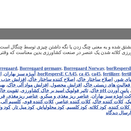
 کود کلاته در صنعت کشاورزی کلمه کلات از واژه یونانی chele مشتق شده و به معنی چنگ زدن یا نگه داشتن چیزی
ورزی کلاته شدن یک عنصر در صنعت کشاورزی بدین معناست که وقت
rregaard
,
Borregaard germany
,
Borregaard Norway
,
borRespers
ferti
,
fertilizer
,
ca45
,
ca 45
,
borRespersE CA45
,
آویژه سبز بهاران
,
ا
های شور
,
اصلاح ساختار خاک
,
اصلاح کننده ساختار خاک
,
افزایش جذب 
فعالیت های زیستی خاک
,
افزایش محصول
,
افزایش مواد آلی خاک
,
بهب
,
پایین آوردن pH خاک
,
تاثیر فولویک اسید بر خاک کشاورزی
,
تقویت خا
 آویژه سبز بهاران
,
عناصر ریز مغذی و میکرو
,
عناصر ریزمغذی
,
فر
یک
,
کلات کننده خاک
,
کلات کننده عناصر
,
کلات کننده قوی
,
کلسیم آلی
,
کلات کننده
,
کود کلاته
,
کود کلسیم
,
کود محلولپاش
,
کود میل تار
,
کود وا
ارسال دیدگاه